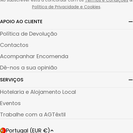
Ao subscrever está a concordar com os
Termos e Condições
&
Política de Privacidade e Cookies
.
APOIO AO CLIENTE
Política de Devolução
Contactos
Acompanhar Encomenda
Dê-nos a sua opinião
SERVIÇOS
Hotelaria e Alojamento Local
Eventos
Trabalhe com a AGTêxtil
P
Portugal (EUR €)