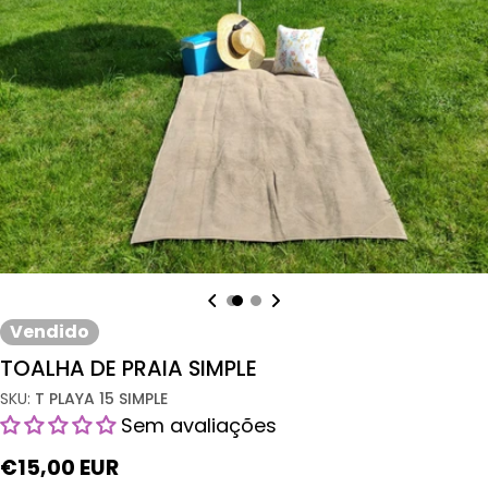
Mídia aberta 0 em modal
Vendido
TOALHA DE PRAIA SIMPLE
SKU:
T PLAYA 15 SIMPLE
Sem avaliações
Preço
€15,00 EUR