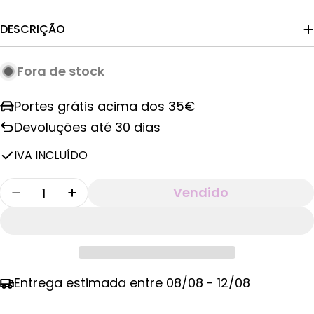
normal
DESCRIÇÃO
Fora de stock
Portes grátis acima dos 35€
Devoluções até 30 dias
IVA INCLUÍDO
Quantidade
Vendido
Diminuir Quantidade Para Toalha De Praia Si
Aumentar A Quantidade De Toalha De
Entrega estimada entre
08/08 - 12/08