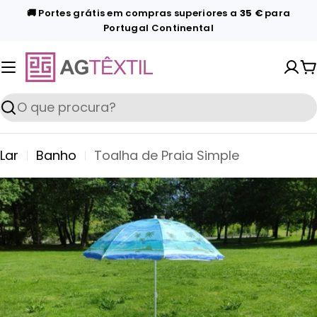
Pular
🚚 Portes grátis em compras superiores a
35 €
para
Portugal Continental
para
o
conteúdo
C
Procurar
Lar
Banho
Toalha de Praia Simple
Pular
para
informações
do
produto