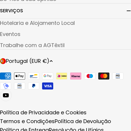
SERVIÇOS
Hotelaria e Alojamento Local
Eventos
Trabalhe com a AGTêxtil
P
Portugal (EUR €)
A
Í
Métodos
S
de
/
pagamento
R
E
G
Política de Privacidade e Cookies
I
Termos e Condições
Política de Devolução
Ã
Política de Entrega
Resolução de Litígios