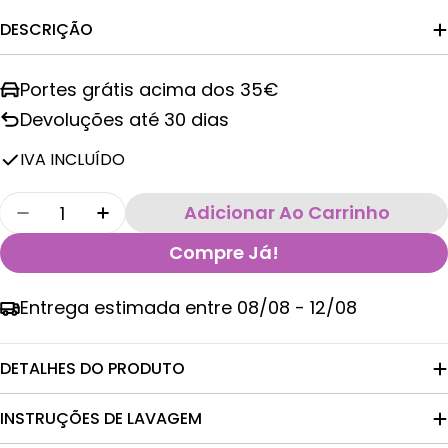
DESCRIÇÃO
Portes grátis acima dos 35€
Devoluções até 30 dias
IVA INCLUÍDO
Quantidade
Adicionar Ao Carrinho
Diminuir Quantidade Para Pack De 10 Lenços
Aumentar A Quantidade De Pack De 1
Compre Já!
Entrega estimada entre
08/08 - 12/08
DETALHES DO PRODUTO
INSTRUÇÕES DE LAVAGEM