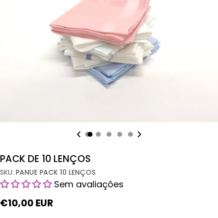
Mídia aberta 0 em modal
PACK DE 10 LENÇOS
SKU:
PANUE PACK 10 LENÇOS
Sem avaliações
Preço
€10,00 EUR
normal