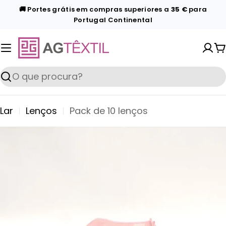
Pular
🚚 Portes grátis em compras superiores a
35 €
para
Portugal Continental
para
o
conteúdo
C
Procurar
Lar
Lenços
Pack de 10 lenços
Pular
para
informações
do
produto